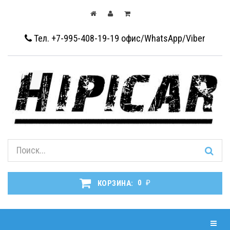
Тел. +7-995-408-19-19
офис/WhatsApp/Viber
₽
КОРЗИНА:
0
Навиг