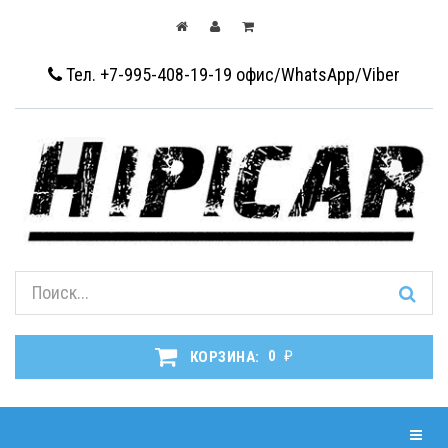
Тел. +7-995-408-19-19
офис/WhatsApp/Viber
₽
КОРЗИНА:
0
Навиг