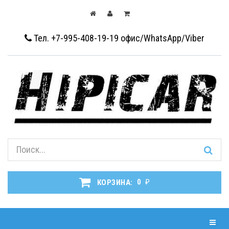
Тел. +7-995-408-19-19
офис/WhatsApp/Viber
₽
КОРЗИНА:
0
Навиг