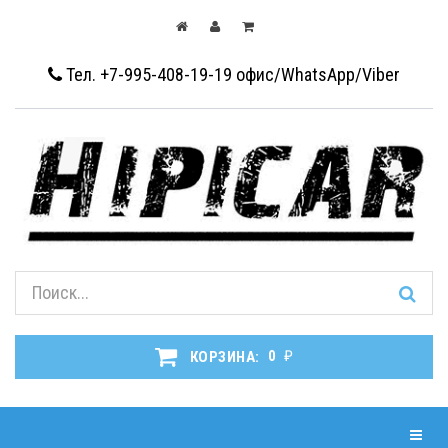
Тел. +7-995-408-19-19
офис/WhatsApp/Viber
₽
КОРЗИНА:
0
Навиг