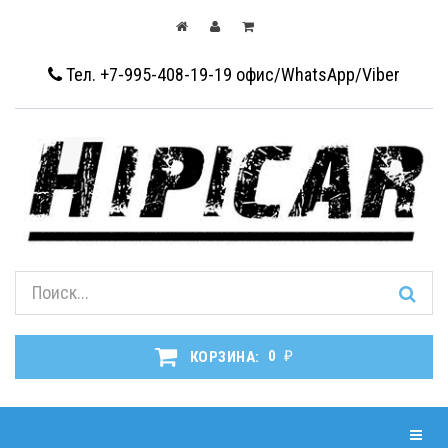
Тел. +7-995-408-19-19
офис/WhatsApp/Viber
₽
КОРЗИНА:
0
Навиг