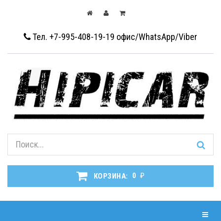
Тел. +7-995-408-19-19
офис/WhatsApp/Viber
₽
КОРЗИНА:
0
Навиг